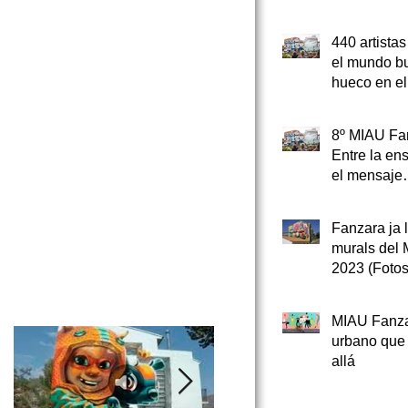
urbano
440 artistas
el mundo b
hueco en el
del MIAU
8º MIAU Fa
Entre la en
el mensaje
comprometi
Elías Taño
Fanzara ja l
 de
murals del
2023 (Fotos
Pradas)
MIAU Fanza
urbano que
allá