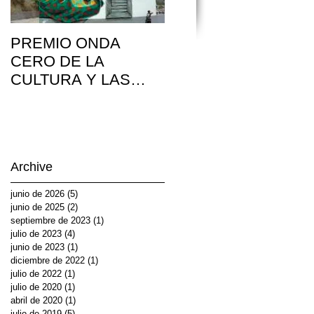
PREMIO ONDA
Arte para volver a
CERO DE LA
juntarnos
CULTURA Y LAS
ARTES PLÁSTICAS
Archive
junio de 2026
(5)
5 entradas
junio de 2025
(2)
2 entradas
septiembre de 2023
(1)
1 entrada
julio de 2023
(4)
4 entradas
junio de 2023
(1)
1 entrada
diciembre de 2022
(1)
1 entrada
julio de 2022
(1)
1 entrada
julio de 2020
(1)
1 entrada
abril de 2020
(1)
1 entrada
julio de 2019
(5)
5 entradas