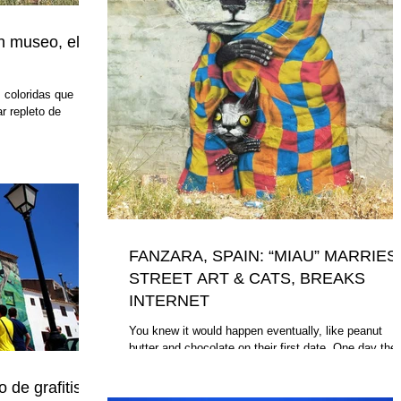
n museo, el
 coloridas que
r repleto de
FANZARA, SPAIN: “MIAU” MARRIES
STREET ART & CATS, BREAKS
INTERNET
You knew it would happen eventually, like peanut
butter and chocolate on their first date. One day the
Internet would deliver to you two...
de grafitis