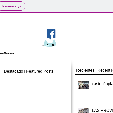
Comienza ya
ias/News
Recientes | Recent 
Destacado | Featured Posts
castellónpl
LAS PROV