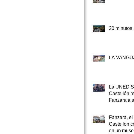
20 minutos
LA VANGU
La UNED Sé
Castellón r
Fanzara a 
alumnado de
provincia e
Fanzara, el
jornada cult
Castellón c
torno al art
en un museo